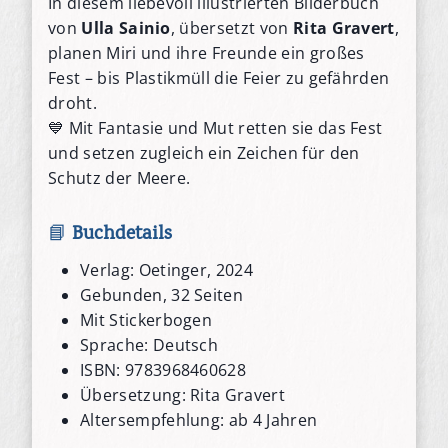
In diesem liebevoll illustrierten Bilderbuch
von
Ulla Sainio
, übersetzt von
Rita Gravert
,
planen Miri und ihre Freunde ein großes
Fest – bis Plastikmüll die Feier zu gefährden
droht.
💙 Mit Fantasie und Mut retten sie das Fest
und setzen zugleich ein Zeichen für den
Schutz der Meere.
📘
Buchdetails
Verlag: Oetinger, 2024
Gebunden, 32 Seiten
Mit Stickerbogen
Sprache: Deutsch
ISBN: 9783968460628
Übersetzung: Rita Gravert
Altersempfehlung: ab 4 Jahren