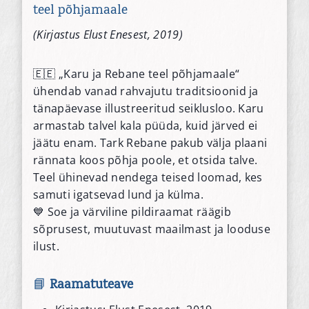
teel põhjamaale
(Kirjastus Elust Enesest, 2019)
🇪🇪 „Karu ja Rebane teel põhjamaale“
ühendab vanad rahvajutu traditsioonid ja
tänapäevase illustreeritud seiklusloo. Karu
armastab talvel kala püüda, kuid järved ei
jäätu enam. Tark Rebane pakub välja plaani
rännata koos põhja poole, et otsida talve.
Teel ühinevad nendega teised loomad, kes
samuti igatsevad lund ja külma.
💙 Soe ja värviline pildiraamat räägib
sõprusest, muutuvast maailmast ja looduse
ilust.
📘
Raamatuteave