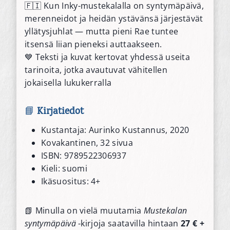
🇫🇮 Kun Inky-mustekalalla on syntymäpäivä,
merenneidot ja heidän ystävänsä järjestävät
yllätysjuhlat — mutta pieni Rae tuntee
itsensä liian pieneksi auttaakseen.
💙 Teksti ja kuvat kertovat yhdessä useita
tarinoita, jotka avautuvat vähitellen
jokaisella lukukerralla
📘
Kirjatiedot
Kustantaja: Aurinko Kustannus, 2020
Kovakantinen, 32 sivua
ISBN: 9789522306937
Kieli: suomi
Ikäsuositus: 4+
📗 Minulla on vielä muutamia
Mustekalan
syntymäpäivä
-kirjoja saatavilla hintaan
27 € +