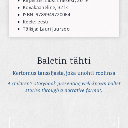
Kirjastus: Elust Enesest, 2019
Kõvakaaneline, 32 lk
ISBN: 9789949720064
Keele: eesti
Tõlkija: Lauri Juursoo
Baletin tähti
Kertomus tanssijasta, joka unohti roolinsa
A children’s storybook presenting well-known ballet
stories through a narrative format.