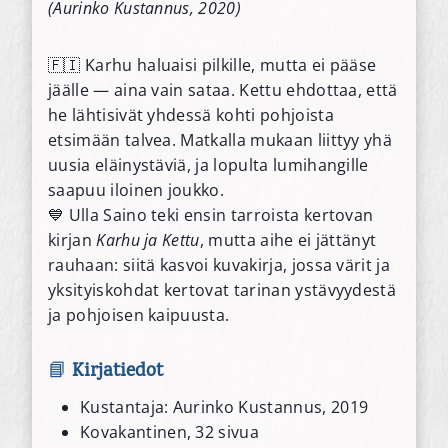
(Aurinko Kustannus, 2020)
🇫🇮 Karhu haluaisi pilkille, mutta ei pääse
jäälle — aina vain sataa. Kettu ehdottaa, että
he lähtisivät yhdessä kohti pohjoista
etsimään talvea. Matkalla mukaan liittyy yhä
uusia eläinystäviä, ja lopulta lumihangille
saapuu iloinen joukko.
💙 Ulla Saino teki ensin tarroista kertovan
kirjan
Karhu ja Kettu
, mutta aihe ei jättänyt
rauhaan: siitä kasvoi kuvakirja, jossa värit ja
yksityiskohdat kertovat tarinan ystävyydestä
ja pohjoisen kaipuusta.
📘
Kirjatiedot
Kustantaja: Aurinko Kustannus, 2019
Kovakantinen, 32 sivua