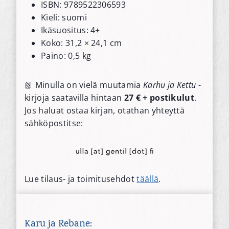
ISBN: 9789522306593
Kieli: suomi
Ikäsuositus: 4+
Koko: 31,2 × 24,1 cm
Paino: 0,5 kg
📗 Minulla on vielä muutamia
Karhu ja Kettu
-
kirjoja saatavilla hintaan
27 € + postikulut
.
Jos haluat ostaa kirjan, otathan yhteyttä
sähköpostitse:
Lue tilaus- ja toimitusehdot
täällä
.
Karu ja Rebane: