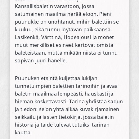
Kansallisbaletin varastoon, jossa
satumainen maailma herää eloon. Pieni
puunukke on unohtanut, mihin balettiin se
kuuluu, eikä tunnu löytävän paikkaansa.
Lasikenkä, Värttinä, Hopeajousi ja monet
muut merkilliset esineet kertovat omista
baleteistaan, mutta mikään niistä ei tunnu
sopivan juuri hänelle.
Puunuken etsintä kuljettaa lukijan
tunnetuimpien balettien tarinoihin ja avaa
baletin maailmaa lempeästi, hauskasti ja
hieman koskettavasti. Tarina yhdistää sadun
ja tiedon: se on yhtä aikaa kuvakirjamainen
seikkailu ja lasten tietokirja, jossa baletin
historia ja taide tulevat tutuiksi tarinan
kautta.